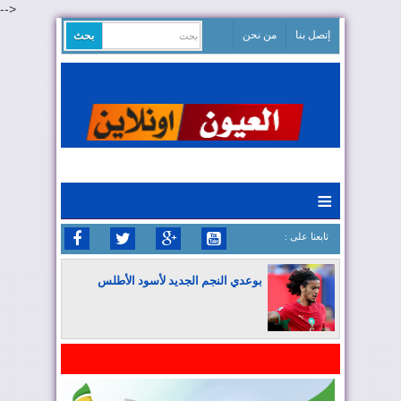
-->
إتصل بنا
من نحن
≡
: تابعنا على
بوعدي النجم الجديد لأسود الأطلس
المغرب يواصل كتابة التاريخ في المونديال