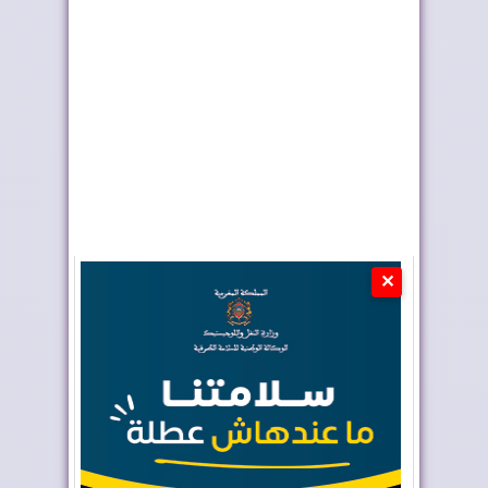
فيفا تعقد اجتماعا “بنّاءً
الفرق المغربية تتعرف
وإيجابياً...
على منافسيها ف...
✕