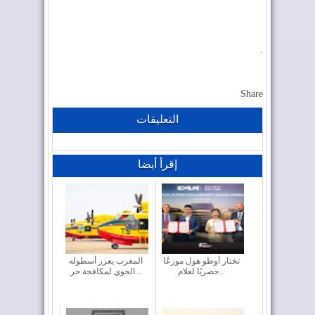
.
Share
التعليقات
إقرأ أيضا
تختار أوطو هول موزعًا
المغرب يعزز أسطوله
حصريًا لعلام...
الجوي لمكافحة حر...