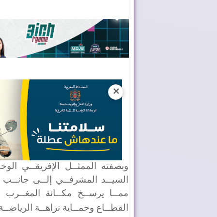
✕
وبصفته الممثــل الإفريقــي الوحـ
السيــد المشرفــي إلــى جانــب مم
ممــا يرســخ مكــانة المغــرب ع
القطــاع وحمــاية نزاهــة الرياضــة