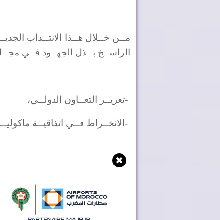
مــن خــلال هــذا الانتــداب الجديــ
الراســخ بــذل الجهــود فــي مجــال
-
تعزيــز التعــاون الدولــي،
-
الانخــراط فــي اتفاقيــة ماكوليــن،
✖