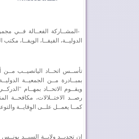
-
المشــاركة الفعــالة فــي مجموع
الدوليــة، الفيفــا، الويفــا، مكتب 
تأســس اتحــاد اليانصيــب مــن أج
بمبــادرة مــن الجمعيــة الدوليــة
ويقــوم الاتحــاد بمهــام "الدركــ
رصــد الاختــلالات، مكافحــة المن
كمــا يعمــل علــى الوِقايــة والتوع
إن تجديــد ولايــة السيــد يونــس