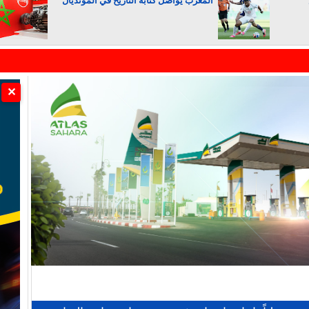
المغرب يواصل كتابة التاريخ في المونديال
الجزائر تستسلم لفرنسا
✕