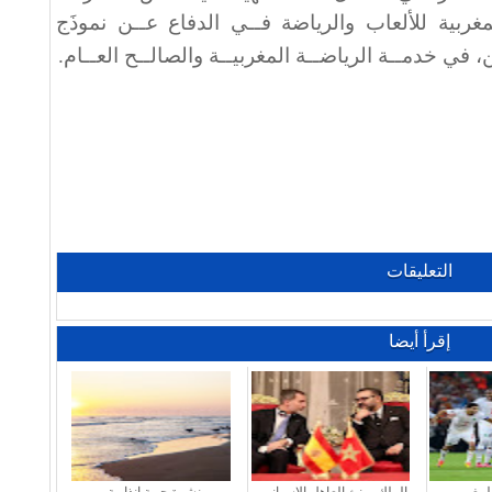
مغربية للألعاب والرياضة فــي الدفاع عــن نموذَج
ي خدمــة الرياضــة المغربيــة والصالــح العــام
.
التعليقات
إقرأ أيضا