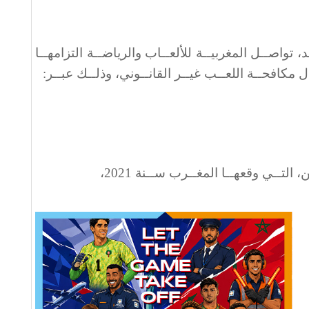
د، تواصــل المغربيــة للألعــاب والرياضــة التزامهــا
 مكافحــة اللعــب غيــر القانــوني، وذلــك عبــر
:
 التــي وقعهــا المغــرب ســنة 2021،