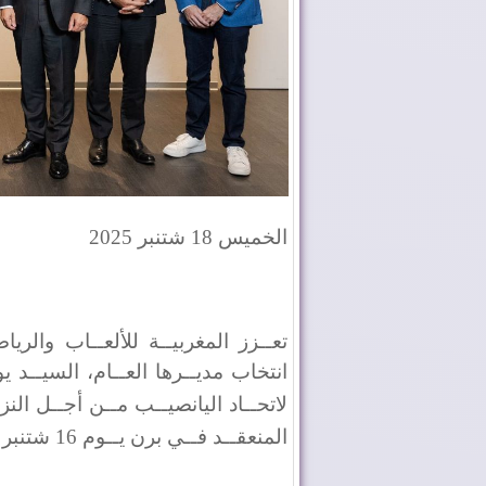
الخميس 18 شتنبر 2025
تعــزز المغربيــة للألعــاب والرياض
انتخاب مديــرها العــام، السيــد ي
لاتحــاد اليانصيــب مــن أجــل النز
المنعقــد فــي برن يــوم 16 شتنبر 2025