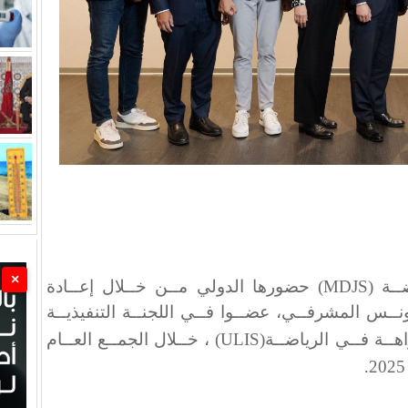
×
ــة
(MDJS)
حضورها الدولي مــن خــلال إعــادة
ونــس المشرفــي، عضــوا فــي اللجنــة التنفيذيــة
اهــة فــي الرياضــة
(ULIS)
، خــلال الجمــع العــام
.