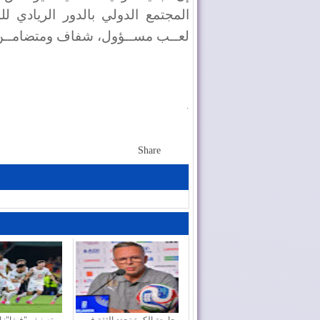
المجتمع الدولي بالدور الريادي لل
لعــب مســؤول، شفاف ومتضامــن، ف
.
Share