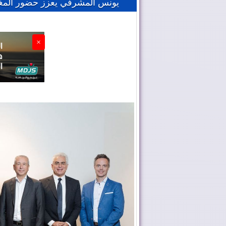
يونس المشرفي يعزز حضور المغرب د
×