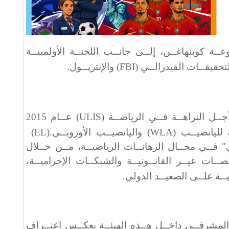
ــة كوبنهاغــن، إلــى جانــب اللجنــة الأولمبيــة
التحقيقــات الفيدرالــي
(FBI)
والإنترپــول
.
ــل النزاهــة فــي الرياضــة
(ULIS)
عــام 2015
 لليانصيــب
(WLA)
واليانصيــب الأوروبــي
(EL).
ي" فــي مجــال الرهانــات الرياضيــة، مــن خــلال
صــات غيــر القانــونيــة والشبكــات الإجراميــة،
يــة علــى الصعيــد الدولي
.
 المشرفــي داخــل هــذه الهيئــة يعكــس اعتــراف