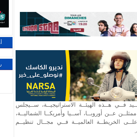
أ
ر
ـيد فــي هــذه الهيئــة الاستراتيجيــة، ســيجلس
ثلــن عــن أوروبــا، آســيا وأمريكــا الشماليــة،
لــى الخريطــة العالميــة فــي مجــال تنظيــم
.