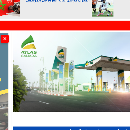
المغرب يواصل كتابة التاريخ في المونديال
الجزائر تستسلم لفرنسا
✕