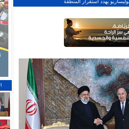
بوليساريو يهدد استقرار المنطقة
ا