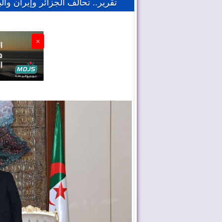
تقرير.. تحالف الجزائر وإيران وال
×