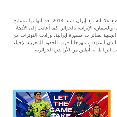
وذكرت الصحيفة بقرار المغرب قطع علاقاته مع إيران سنة 2018 بعد اتهامها بتسليح
والسفارة الإيرانية بالجزائر. كما أعادت إلى الأذهان
نة 2022 عن تزويد الجبهة بطائرات مسيرة إيرانية. وزادت التوترات مع
لهجوم الصاروخي في نونبر 2024 الذي استهدف مهرجاناً قرب الحدود المغربية لإحياء
الرباط أنه أُطلق من الأراضي الجزائرية.