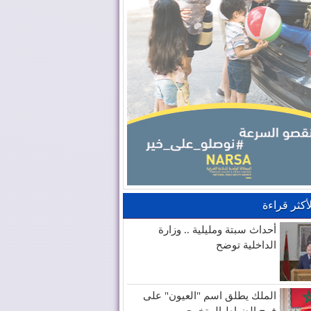
لأكثر قراءة
أحداث سبتة ومليلية .. وزارة
الداخلية توضح
الملك يطلق اسم "العيون" على
فوج الضباط المتخرجين