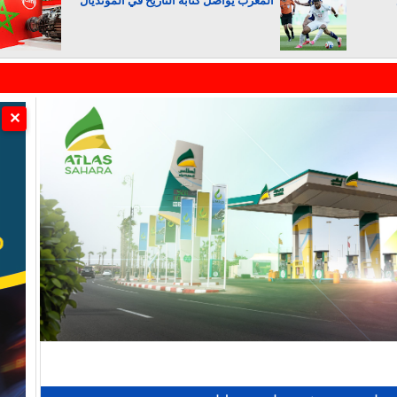
المغرب يواصل كتابة التاريخ في المونديال
الجزائر تستسلم لفرنسا
✕