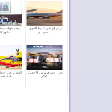
رايان إير تعزز الربط الجوي
أربعة أولويات تؤ
للمغرب م...
قانون الما...
تختار أوطو هول موزعًا حصريًا
المغرب يعزز أسطو
لعلام...
لمكافحة حر...