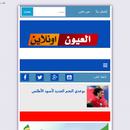
-->
إتصل بنا
من نحن
≡
: تابعنا على
بوعدي النجم الجديد لأسود الأطلس
المغرب يواصل كتابة التاريخ في المونديال