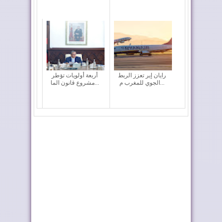
رايان إير تعزز الربط
أربعة أولويات تؤطر
الجوي للمغرب م...
مشروع قانون الما...
ملك إسبانيا يهنئ جلالة
موجة الحر تستمر في
الملك بمناسب...
المغرب