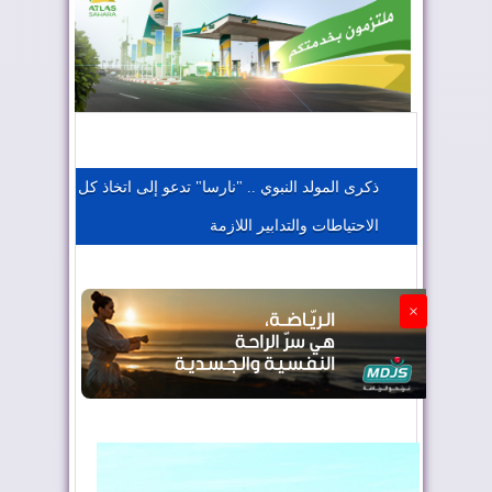
المغرب يعزز موقعه في صناعة الطيران
المغرب يجذب كبار المستثمرين
ذكرى المولد النبوي .. "نارسا" تدعو إلى اتخاذ كل
الاحتياطات والتدابير اللازمة
الجزائر تستسلم لفرنسا
×