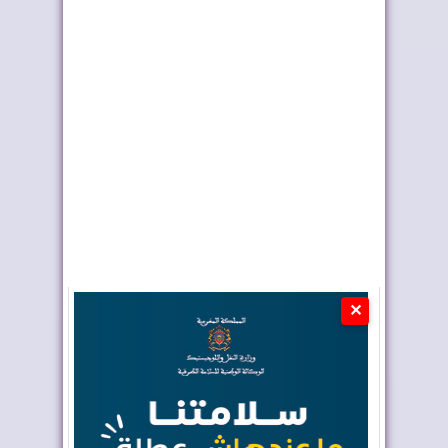
تختار أوطو هول موزعًا
المغرب يعزز أسطوله
حصريًا لعلام...
الجوي لمكافحة حر...
✕