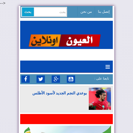
-->
إتصل بنا
من نحن
≡
: تابعنا على
بوعدي النجم الجديد لأسود الأطلس
المغرب يواصل كتابة التاريخ في المونديال