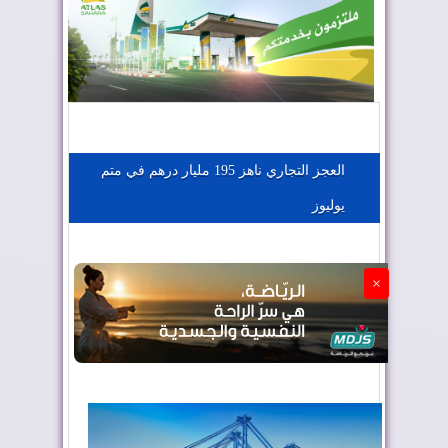
المغرب يعزز موقعه في صناعة الطيران
المغرب يجذب كبار المستثمرين
العجز التجاري ناهز 195 مليار درهم في متم
يوليوز
الجزائر تستسلم لفرنسا
×