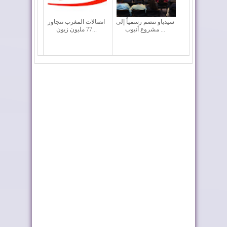
سيدياو تنضم رسمياً إلى
اتصالات المغرب تتجاوز
مشروع أنبوب ...
77 مليون زبون...
بنك أفريقيا يواكب عودة
الاقتصاد الوطني ينمو
مغاربة العال...
بـ4,8% في الفص...
شراكة بين القرض
تضاعف طاقتها الإنتاجية
الفلاحي للمغرب و«في...
باقتناء مصن...