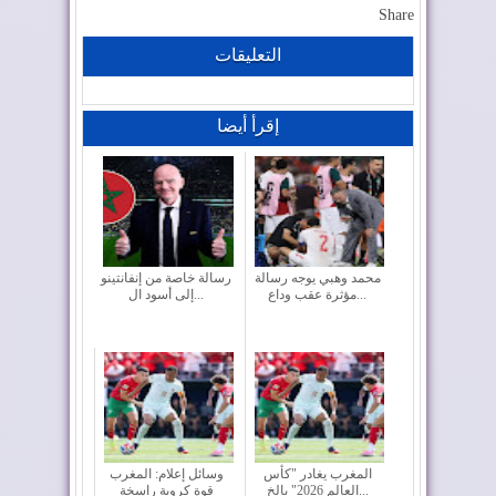
Share
التعليقات
إقرأ أيضا
محمد وهبي يوجه رسالة
رسالة خاصة من إنفانتينو
مؤثرة عقب وداع...
إلى أسود ال...
المغرب يغادر "كأس
وسائل إعلام: المغرب
العالم 2026" بالخ...
قوة كروية راسخة