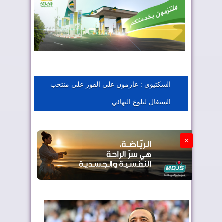
المغرب يعزز موقعه في صناعة الطيران
المغرب يجذب كبار المستثمرين
السكتيوي : عازمون على الفوز على منتخب
السنغال لبلوغ النهائي
الجزائر تستسلم لفرنسا
×