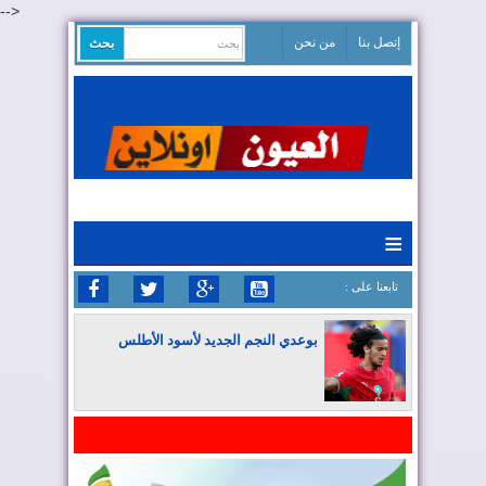
-->
إتصل بنا
من نحن
≡
: تابعنا على
بوعدي النجم الجديد لأسود الأطلس
المغرب يواصل كتابة التاريخ في المونديال