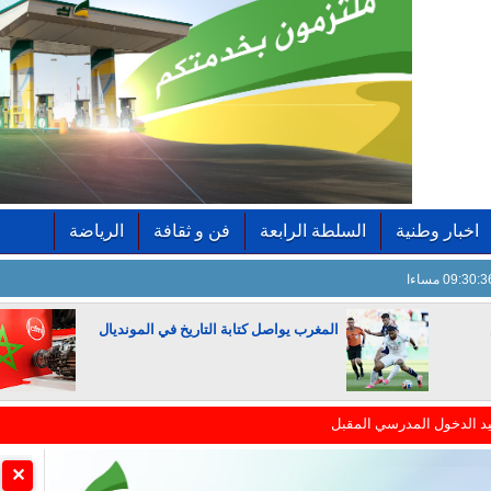
اخبار وطنية
السلطة الرابعة
فن و ثقافة
الرياضة
09:30: مساءا
المغرب يواصل كتابة التاريخ في المونديال
 الاستثمارات التنموية
الجزائر تستسلم لفرنسا
سيها في دوري أبطال إفريقيا
✕
يار ثابت وفق التعليمات الملكية