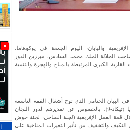
×
إفريقية واليابان، اليوم الجمعة في يوكوهاما،
صاحب الجلالة الملك محمد السادس، مبرزين الدور
 القارية الكبرى المرتبطة بالمناخ والهجرة والتنمية
 البيان الختامي الذي توج أشغال القمة التاسعة
لمؤتمر طوكيو حول تنمية إفريقيا (تيكاد-9)، بالخصوص عن تقديرهم لدور اللجان
خلال قمة العمل الإفريقية (لجنة الساحل، لجنة حوض
 التكيف والتخفيف من تأثير التغيرات المناخية على
أ