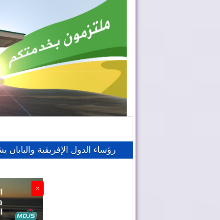
أربعة أولويات تؤطر مشروع قانون ال
رايان إير تعزز الربط الجوي للمغرب مع 14 دول
فيفا تعقد اجتماعا “بنّاءً وإيجابياً
موجة الحر تستمر في المغرب
ملك إسبانيا يهنئ جلالة الملك ب
المغرب يعزز أسطوله الجوي لمك
وزارة التربية الوطنية تحدد موا
رؤساء الدول الإفريقية واليابان ي
×