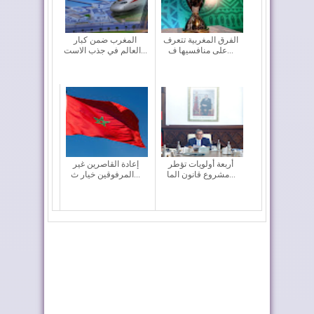
الفرق المغربية تتعرف
المغرب ضمن كبار
على منافسيها ف...
العالم في جذب الاست...
أربعة أولويات تؤطر
إعادة القاصرين غير
مشروع قانون الما...
المرفوقين خيار ث...
فيفا تعقد اجتماعا “بنّاءً
رايان إير تعزز الربط
وإيجابياً...
الجوي للمغرب م...