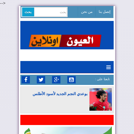
-->
إتصل بنا
من نحن
≡
: تابعنا على
بوعدي النجم الجديد لأسود الأطلس
المغرب يواصل كتابة التاريخ في المونديال