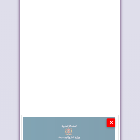
طريق ترامب .. رمز
كولومبيا تعلن تغييرا في
للعلاقات المتميزة...
موقفها وتعت...
✕