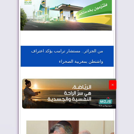
المغرب يعزز موقعه في صناعة الطيران
المغرب يجذب كبار المستثمرين
من الجزائر.. مستشار ترامب يؤكد اعتراف
واشنطن بمغربية الصحراء
الجزائر تستسلم لفرنسا
×