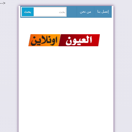
-->
إتصل بنا
من نحن