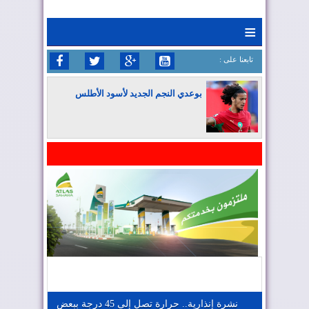
≡
: تابعنا على
بوعدي النجم الجديد لأسود الأطلس
المغرب يواصل كتابة التاريخ في المونديال
المغرب يعزز موقعه في صناعة الطيران
المغرب يجذب كبار المستثمرين
نشرة إنذارية.. حرارة تصل إلى 45 درجة ببعض