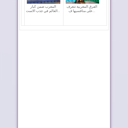
الفرق المغربية تتعرف
المغرب ضمن كبار
على منافسيها ف...
العالم في جذب الاست...
إعادة القاصرين غير
فيفا تعقد اجتماعا “بنّاءً
المرفوقين خيار ث...
وإيجابياً...
رايان إير تعزز الربط
أربعة أولويات تؤطر
الجوي للمغرب م...
مشروع قانون الما...