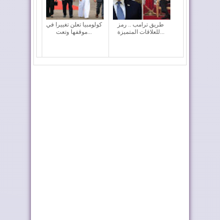
طريق ترامب .. رمز
كولومبيا تعلن تغييرا في
للعلاقات المتميزة...
موقفها وتعت...
العيون.. إطلاق مشاريع
الملك يطلق اسم
مائية وكهربائ...
"العيون" على فوج
الض...
حجز 61 كلغ من
العيون تدشن مشاريع
الكوكايين بالكركارات
تنموية كبرى