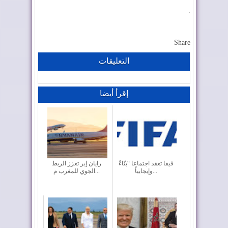
.
Share
التعليقات
إقرأ أيضا
فيفا تعقد اجتماعا “بنّاءً
رايان إير تعزز الربط
وإيجابياً...
الجوي للمغرب م...