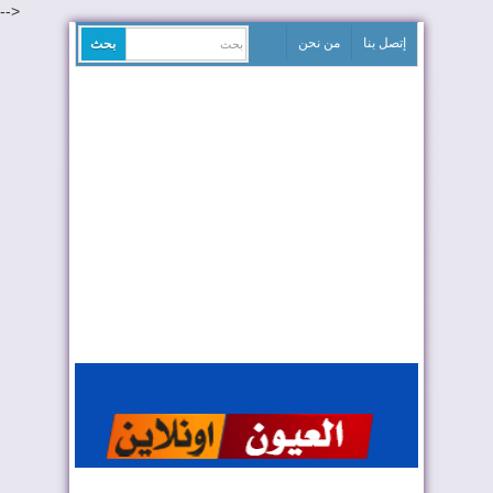
-->
إتصل بنا
من نحن