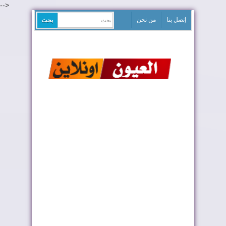
-->
إتصل بنا
من نحن