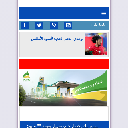
≡
: تابعنا على
بوعدي النجم الجديد لأسود الأطلس
المغرب يواصل كتابة التاريخ في المونديال
المغرب يعزز موقعه في صناعة الطيران
المغرب يجذب كبار المستثمرين
سهام بنك يحصل على تمويل بقيمة 55 مليون