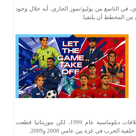
، في التاسع من يوليو/تموز الجاري، أنه خلال وجود
 من المخطط أن يلتقيا.
وقد أقامت إسرائيل و موريتانيا علاقات دبلوماسية عام 1999، لكن موريتانيا قطعت