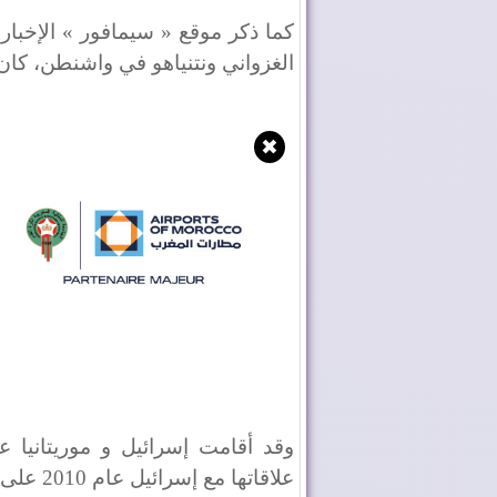
كما ذكر موقع « سيمافور » الإخباري
الغزواني ونتنياهو في واشنطن، كان
✖
علاقاتها مع إسرائيل عام 2010 على خلفية الحرب في غزة بين عامي 2008 و2009.