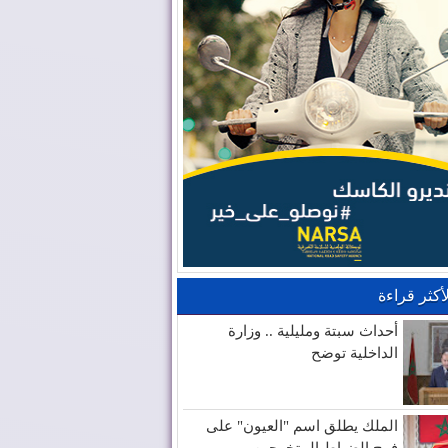
لأكثر قراءة
أحداث سبتة ومليلية .. وزارة
الداخلية توضح
الملك يطلق اسم "العيون" على
فوج الضباط المتخرجين