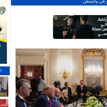
اهو في واشنطن
ا