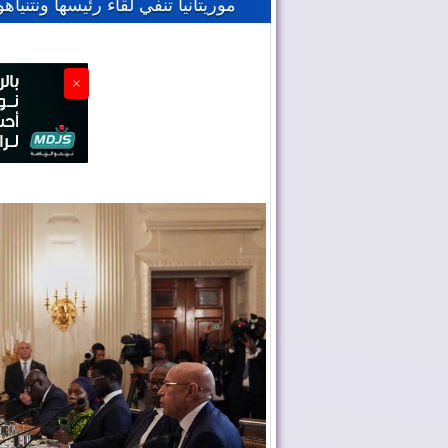
موريتانيا تنفي لقاء رئيسها ونتني
×