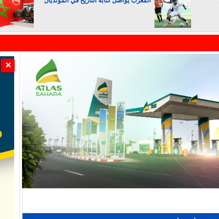
المغرب يواصل كتابة التاريخ في المونديال
الجزائر تستسلم لفرنسا
✕