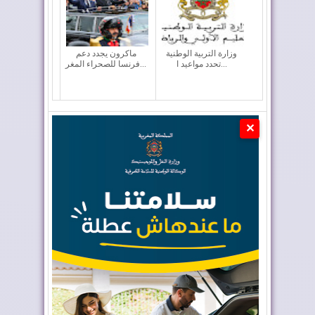
وزارة التربية الوطنية
ماكرون يجدد دعم
تحدد مواعيد ا...
فرنسا للصحراء المغر...
✕
الفرق المغربية تتعرف
المغرب ضمن كبار
على منافسيها ف...
العالم في جذب الاست...
أربعة أولويات تؤطر
إعادة القاصرين غير
مشروع قانون الما...
المرفوقين خيار ث...