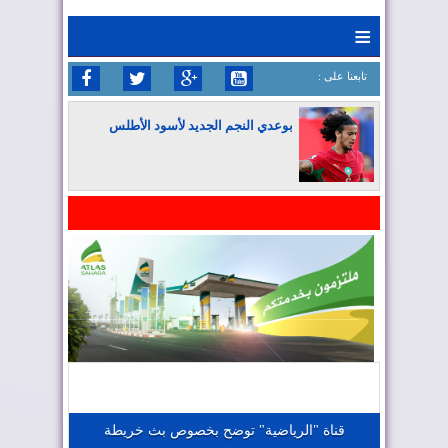
≡
: تابعنا على
بوعدي النجم الجديد لأسود الأطلس
المغرب يواصل كتابة التاريخ في المونديال
المغرب يعزز موقعه في صناعة الطيران
المغرب يجذب كبار المستثمرين
قناة "الرياضية" توضح بخصوص بث خريطة