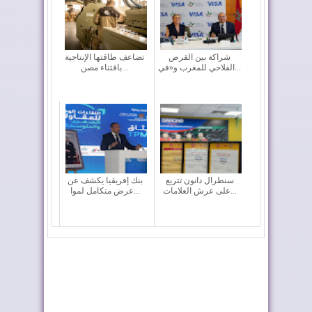
شراكة بين القرض
تضاعف طاقتها الإنتاجية
الفلاحي للمغرب و«في...
باقتناء مصن...
سنطرال دانون تتربع
بنك إفريقيا يكشف عن
على عرش العلامات...
عرض متكامل لموا...
فيفا تعقد اجتماعا “بنّاءً
فيفو إنيرجي تدخل