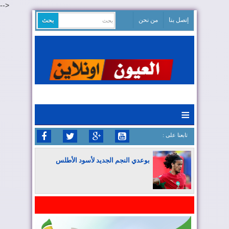
-->
إتصل بنا
من نحن
≡
: تابعنا على
بوعدي النجم الجديد لأسود الأطلس
المغرب يواصل كتابة التاريخ في المونديال