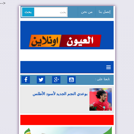
-->
إتصل بنا
من نحن
≡
: تابعنا على
بوعدي النجم الجديد لأسود الأطلس
المغرب يواصل كتابة التاريخ في المونديال