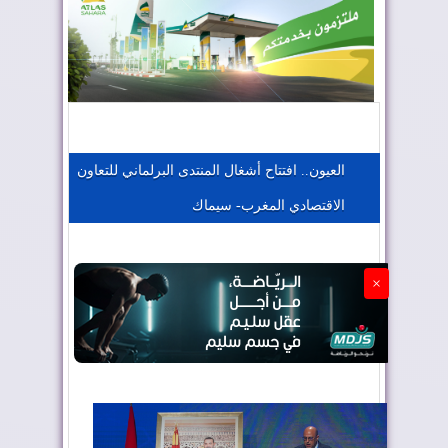
المغرب يعزز موقعه في صناعة الطيران
المغرب يجذب كبار المستثمرين
العيون.. افتتاح أشغال المنتدى البرلماني للتعاون
الاقتصادي المغرب- سيماك
الجزائر تستسلم لفرنسا
×