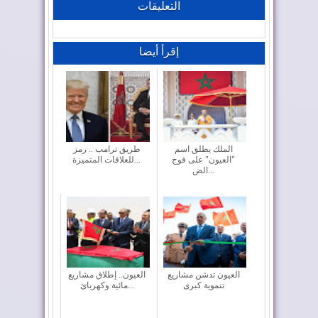
التعليقات
إقرأ أيضا
الملك يطلق اسم
طريق ترامب .. رمز
"العيون" على فوج
للعلاقات المتميزة...
الض...
العيون تدشن مشاريع
العيون.. إطلاق مشاريع
تنموية كبرى
مائية وكهربائ...