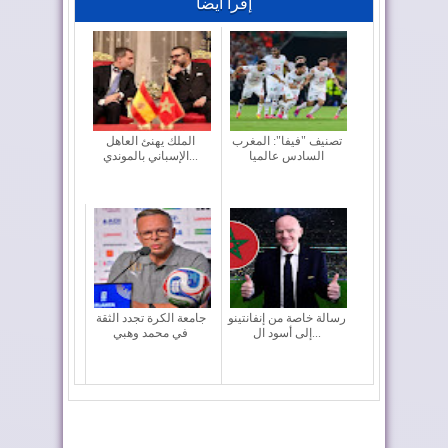
إقرأ أيضا
تصنيف "فيفا": المغرب
الملك يهنئ العاهل
السادس عالميا
الإسباني بالموندي...
رسالة خاصة من إنفانتينو
جامعة الكرة تجدد الثقة
إلى أسود ال...
في محمد وهبي