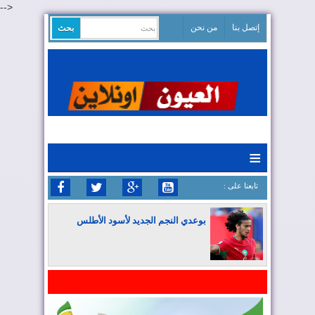
-->
إتصل بنا
من نحن
≡
: تابعنا على
بوعدي النجم الجديد لأسود الأطلس
المغرب يواصل كتابة التاريخ في المونديال