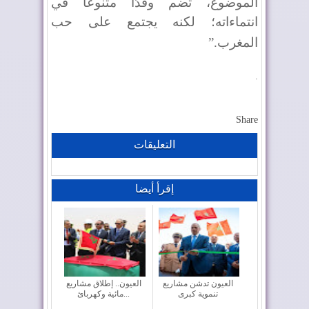
الموضوع، تضم وفدًا متنوعًا في
انتماءاته؛ لكنه يجتمع على حب
المغرب
”.
.
Share
التعليقات
إقرأ أيضا
العيون تدشن مشاريع
العيون.. إطلاق مشاريع
تنموية كبرى
مائية وكهربائ...