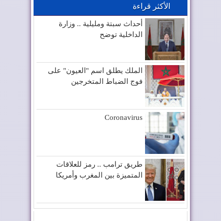
الأكثر قراءة
أحداث سبتة ومليلية .. وزارة
الداخلية توضح
الملك يطلق اسم "العيون" على
فوج الضباط المتخرجين
Coronavirus
طريق ترامب .. رمز للعلاقات
المتميزة بين المغرب وأمريكا