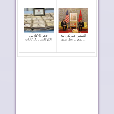
السفير الأمريكي لدى
حجز 61 كلغ من
المغرب يحل بمدي...
الكوكايين بالكركارات
الولايات المتحدة تجدد
بلغاريا تجدد دعمها
دعمها لمغربية...
لمبادرة الحكم ال...