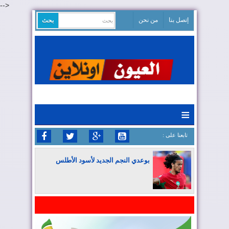
-->
إتصل بنا
من نحن
≡
: تابعنا على
بوعدي النجم الجديد لأسود الأطلس
المغرب يواصل كتابة التاريخ في المونديال