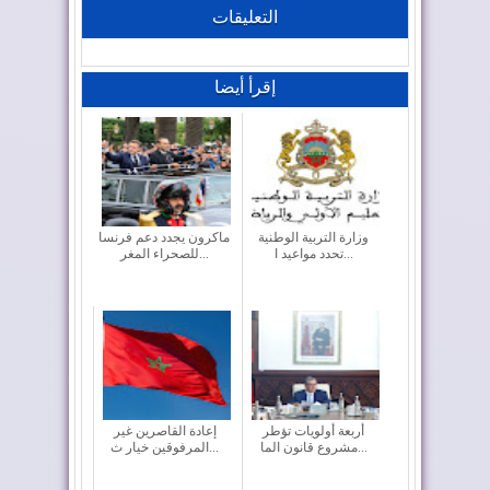
التعليقات
إقرأ أيضا
وزارة التربية الوطنية
ماكرون يجدد دعم فرنسا
تحدد مواعيد ا...
للصحراء المغر...
أربعة أولويات تؤطر
إعادة القاصرين غير
مشروع قانون الما...
المرفوقين خيار ث...