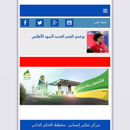
≡
: تابعنا على
بوعدي النجم الجديد لأسود الأطلس
المغرب يواصل كتابة التاريخ في المونديال
المغرب يعزز موقعه في صناعة الطيران
المغرب يجذب كبار المستثمرين
مركز تفكير إسباني: مخطط الحكم الذاتي