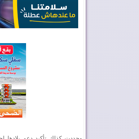
وجددت كذلك تأكيد دعم بلادها ل