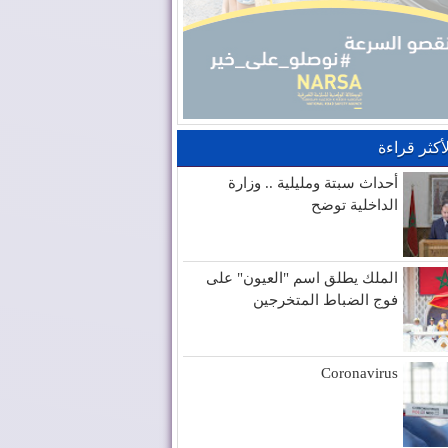
لأكثر قراءة
أحداث سبتة ومليلية .. وزارة
الداخلية توضح
الملك يطلق اسم "العيون" على
فوج الضباط المتخرجين
Coronavirus