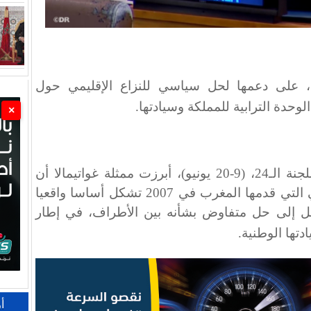
رك، على دعمها لحل سياسي للنزاع الإقليمي حول
لوحدة الترابية للمملكة وسيادتها
.
×
وفي مداخلة خلال الدورة العادية للجنة الـ24، (9-20 يونيو)، أبرزت ممثلة غواتيمالا أن
بلادها تعتبر أن مبادرة الحكم الذاتي التي قدمها المغرب في 2007 تشكل أساسا واقعيا
صل إلى حل متفاوض بشأنه بين الأطراف، في إطار
دتها الوطنية
.
أ