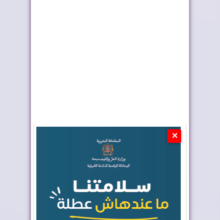
كولومبيا تعلن تغييرا في
المغرب والشيلي
موقفها وتعت...
يعززان التعاون في مج...
✕