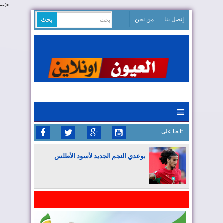
-->
إتصل بنا
من نحن
≡
: تابعنا على
بوعدي النجم الجديد لأسود الأطلس
المغرب يواصل كتابة التاريخ في المونديال