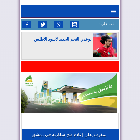
≡
: تابعنا على
بوعدي النجم الجديد لأسود الأطلس
المغرب يواصل كتابة التاريخ في المونديال
المغرب يعزز موقعه في صناعة الطيران
المغرب يجذب كبار المستثمرين
المغرب يعلن إعادة فتح سفارته في دمشق