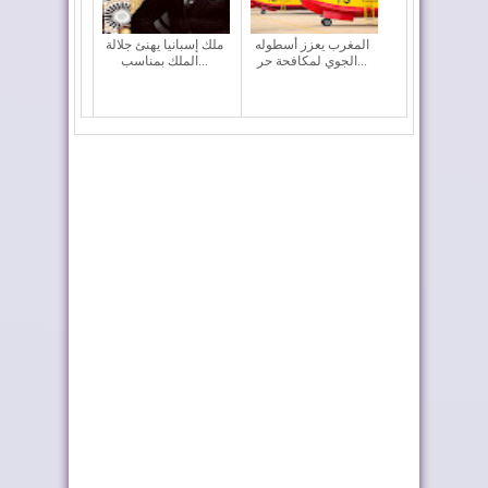
المغرب يعزز أسطوله
ملك إسبانيا يهنئ جلالة
الجوي لمكافحة حر...
الملك بمناسب...
أحداث سبتة ومليلية ..
تختار أوطو هول موزعًا
وزارة الداخلي...
حصريًا لعلام...
كولومبيا تعلن تغييرا في
إدمان النظام الجزائري
موقفها وتعت...
على الأخبار ا...