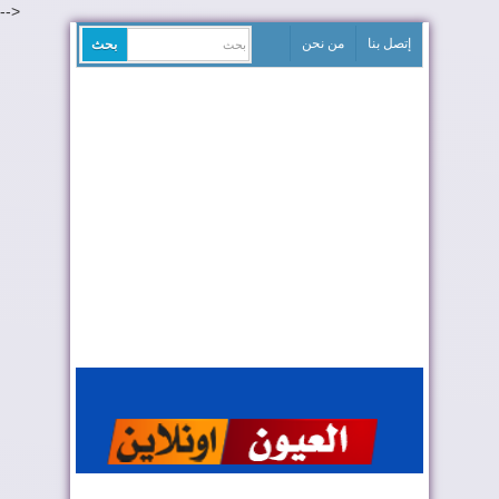
-->
إتصل بنا
من نحن