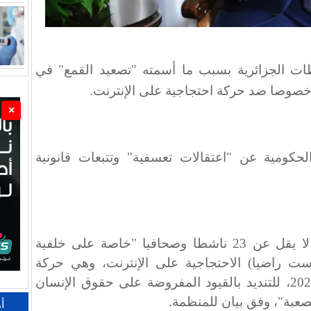
طات الجزائرية بسبب ما أسمته "تصعيد القمع" في
 خصوصا ضد حركة احتجاجية على الإنترنت.
×
حكومية عن "اعتقالات تعسفية" وتتبعات قانونية
وأوقفت الجزائر وحكمت على ما لا يقل عن 23 ناشطا وصحافيا "خاصة على خلفية
 راضيا) الاحتجاجية على الإنترنت، وهي حركة
أطلقت في ديسمبر/كانون الأول 2024، للتنديد بالقيود المفروضة على حقوق الإنسان
صعبة"، وفق بيان للمنظمة.
أ