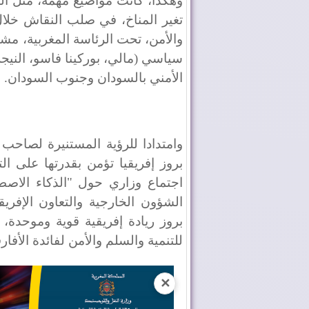
وهكذا، كانت مواضيع مهمة، مثل الذ
تغير المناخ، في صلب النقاش خلا
والأمن، تحت الرئاسة المغربية، مشا
سياسي (مالي، بوركينا فاسو، النيجر
الأمني ​​بالسودان وجنوب السودان.
وامتدادا للرؤية المستنيرة لصاحب
بروز إفريقيا تؤمن بقدرتها على ا
اجتماع وزاري حول "الذكاء الاصطن
الشؤون الخارجية والتعاون الإفريق
بروز ريادة إفريقية قوية وموحدة،
للتنمية والسلم والأمن لفائدة الأفارق
✕