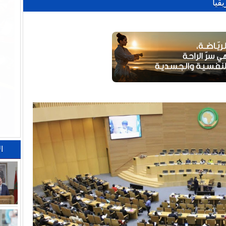
قيا
ا