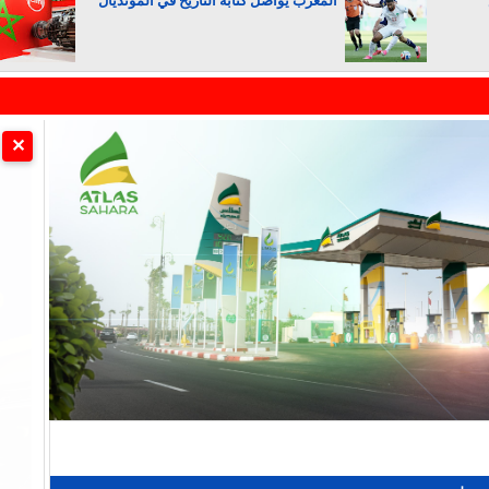
المغرب يواصل كتابة التاريخ في المونديال
الجزائر تستسلم لفرنسا
✕