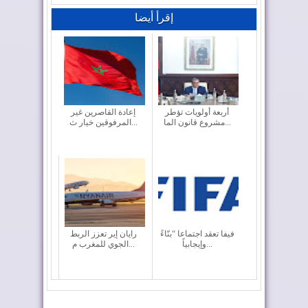
إقرأ أيضا
أربعة أولويات تؤطر
إعادة القاصرين غير
مشروع قانون الما...
المرفوقين خيار ث...
فيفا تعقد اجتماعا “بنّاءً
رايان إير تعزز الربط
وإيجابياً...
الجوي للمغرب م...