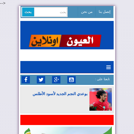
-->
إتصل بنا
من نحن
≡
: تابعنا على
بوعدي النجم الجديد لأسود الأطلس
المغرب يواصل كتابة التاريخ في المونديال