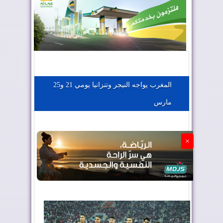
المغرب يعزز موقعه في صناعة الطيران
المغرب يجذب كبار المستثمرين
المغرب يواجه النيجر وتنزانيا يومي 21 و25
مارس
الجزائر تستسلم لفرنسا
×