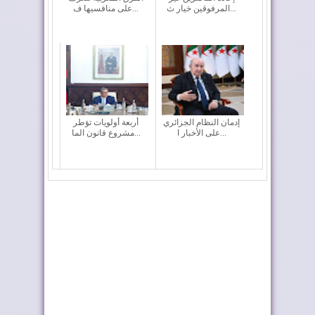
المرفوقين خيار ث...
على منافسيها ف...
إدمان النظام الجزائري
أربعة أولويات تؤطر
على الأخبار ا...
مشروع قانون الما...
تصريحات تبون بشأن
الرئيس الموريتاني يؤكد
تونس تثير جدلاً و...
حرصه على تعز...