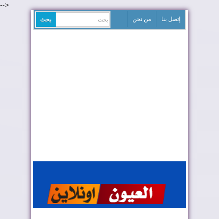
-->
إتصل بنا
من نحن