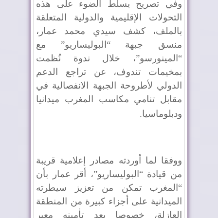
وفي تصريح يسلط الضوء على هذه
التحولات الإقليمية والدولية المتعلقة
بالملف، كشف سيدي محمد عمار،
منسق جبهة “البوليساريو” مع
“المينورسو”، خلال ندوة نُظمت
بمخيمات تندوف، عن تراجع الدعم
الدولي لأطروحة الجبهة الانفصالية في
مقابل تنامي مكاسب المغرب ميدانيا
ودبلوماسيا
.
ووفقا لما أوردته مصادر إعلامية قريبة
من قيادة “البوليساريو”، أقر عمار بأن
“المغرب تمكن من تعزيز سيطرته
الميدانية على أجزاء كبيرة من المنطقة
العازلة، خصوصا بعد تأمينه معبر