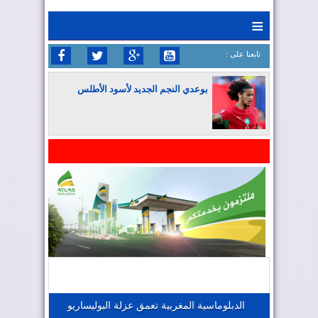
≡
: تابعنا على
بوعدي النجم الجديد لأسود الأطلس
المغرب يواصل كتابة التاريخ في المونديال
المغرب يعزز موقعه في صناعة الطيران
المغرب يجذب كبار المستثمرين
الدبلوماسية المغربية تعمق عزلة البوليساريو