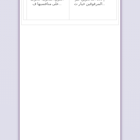
المرفوقين خيار ث...
على منافسيها ف...
رايان إير تعزز الربط
أربعة أولويات تؤطر
الجوي للمغرب م...
مشروع قانون الما...
موجة الحر تستمر في
فيفا تعقد اجتماعا “بنّاءً
المغرب
وإيجابياً...