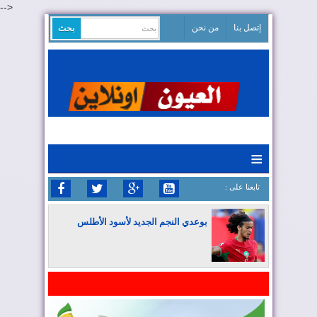
-->
إتصل بنا
من نحن
≡
: تابعنا على
بوعدي النجم الجديد لأسود الأطلس
المغرب يواصل كتابة التاريخ في المونديال