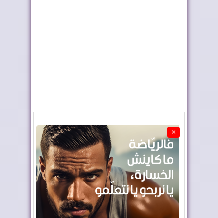
السعودية تهنئ الملك
الرئيس السنغالي
بذكرى عيد العرش
للملك: بيننا علاقات...
×