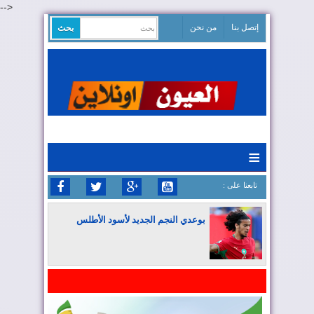
-->
إتصل بنا
من نحن
≡
: تابعنا على
بوعدي النجم الجديد لأسود الأطلس
المغرب يواصل كتابة التاريخ في المونديال