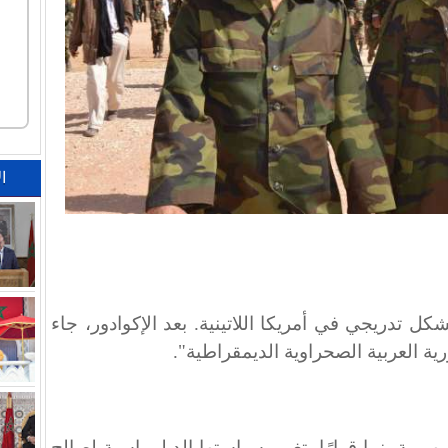
ا
كل تدريجي في أمريكا اللاتينية. بعد الإكوادور، جاء
ية العربية الصحراوية الديمقراطية".
اير 2024، اتخذت جمهورية بنما قرارًا بتغيير سياستها الدبلوماسية لصالح