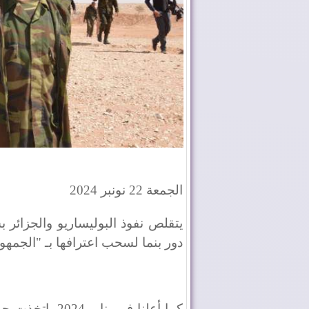
الجمعة 22 نونبر 2024
يتقلص نفوذ البوليساريو والجزائر بش
دور بنما لسحب اعترافها بـ "الجمهور
كما أعلنا في ين