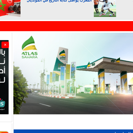
المغرب يواصل كتابة التاريخ في المونديال
الجزائر تستسلم لفرنسا
×