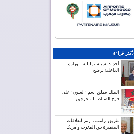
لأكثر قراءة
أحداث سبتة ومليلية .. وزارة
الداخلية توضح
الملك يطلق اسم "العيون" على
فوج الضباط المتخرجين
طريق ترامب .. رمز للعلاقات
المتميزة بين المغرب وأمريكا