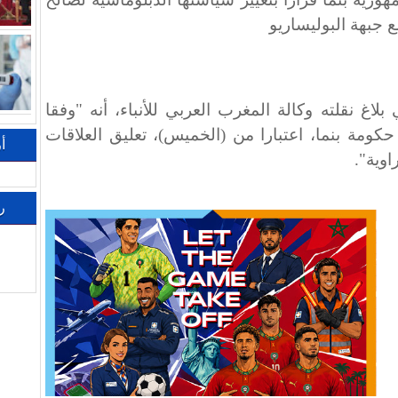
ع جبهة البوليساريو
بلاغ نقلته وكالة المغرب العربي للأنباء، أنه "وفقا
كومة بنما، اعتبارا من (الخميس)، تعليق العلاقات
أ
وية".
ر