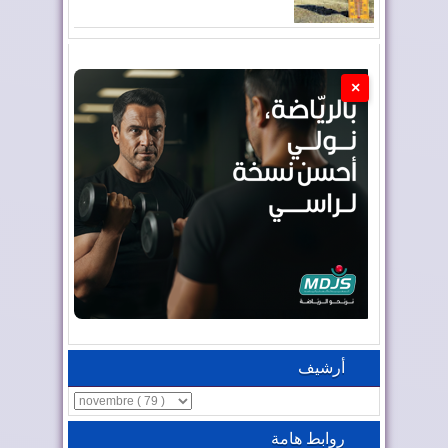
×
أرشيف
روابط هامة