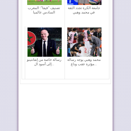
جامعة الكرة تجدد الثقة
تصنيف "فيفا": المغرب
في محمد وهبي
السادس عالميا
محمد وهبي يوجه رسالة
رسالة خاصة من إنفانتينو
مؤثرة عقب وداع...
إلى أسود ال...
المغرب يغادر "كأس
وسائل إعلام: المغرب
العالم 2026" بالخ...
قوة كروية راسخة