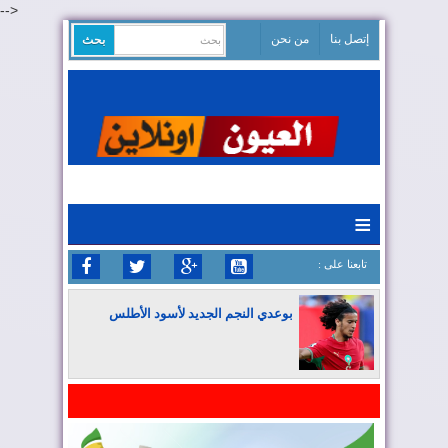
-->
إتصل بنا
من نحن
≡
: تابعنا على
بوعدي النجم الجديد لأسود الأطلس
المغرب يواصل كتابة التاريخ في المونديال