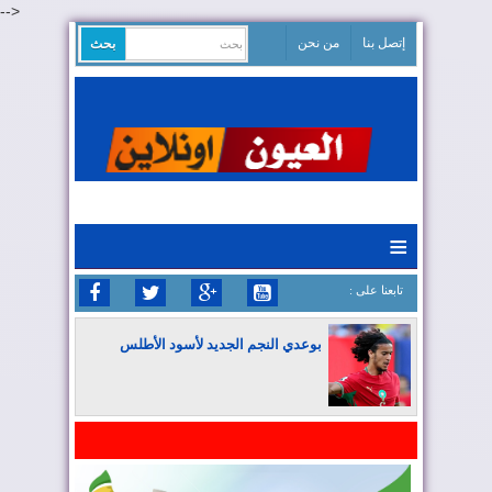
-->
إتصل بنا
من نحن
≡
: تابعنا على
بوعدي النجم الجديد لأسود الأطلس
المغرب يواصل كتابة التاريخ في المونديال