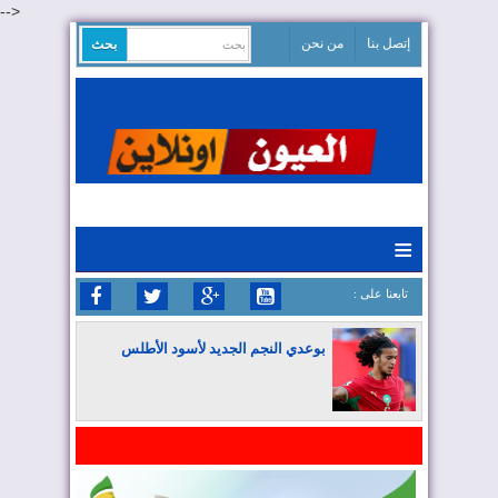
-->
إتصل بنا
من نحن
≡
: تابعنا على
بوعدي النجم الجديد لأسود الأطلس
المغرب يواصل كتابة التاريخ في المونديال