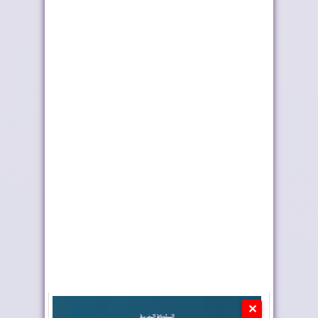
ترامب يشكر الملك على
ليلة الحناء تسبق الختان
تكريمه بإطلاق ...
الجماعي بطر...
المغرب والشيلي
إدمان النظام الجزائري
يعززان التعاون في مج...
على الأخبار ا...
✕