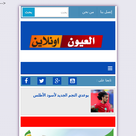
-->
إتصل بنا
من نحن
≡
: تابعنا على
بوعدي النجم الجديد لأسود الأطلس
المغرب يواصل كتابة التاريخ في المونديال