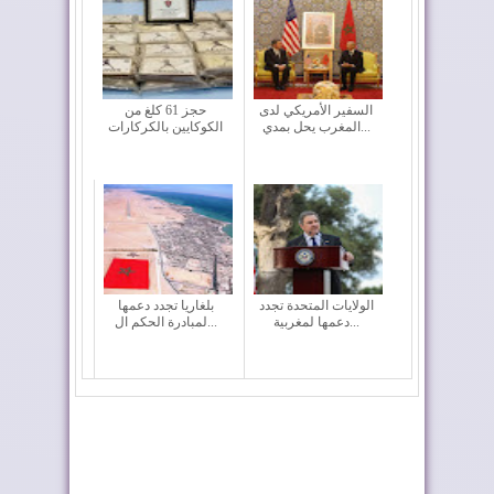
السفير الأمريكي لدى
حجز 61 كلغ من
المغرب يحل بمدي...
الكوكايين بالكركارات
الولايات المتحدة تجدد
بلغاريا تجدد دعمها
دعمها لمغربية...
لمبادرة الحكم ال...