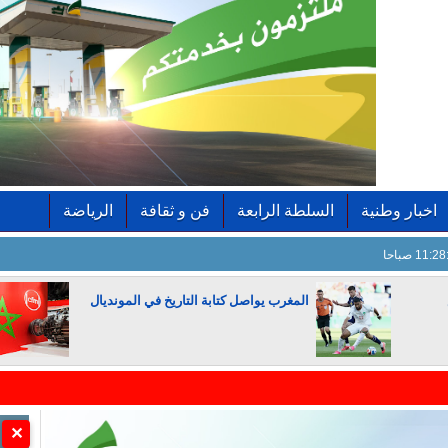
اخبار وطنية
السلطة الرابعة
فن و ثقافة
الرياضة
11: صباحا
المغرب يواصل كتابة التاريخ في المونديال
الجزائر تستسلم لفرنسا
✕