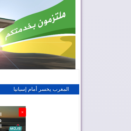
المغرب يخسر أمام إسبانيا
×