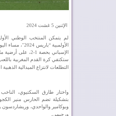
الإثنين 5 غشت 2024
لم يتمكن المنتخب الوطني الأولم
الأولمبية “باريس
الإسباني بحصة 1-2، 
ستكتفي كرة القدم المغربية باللعب ع
التطلعات لانتزاع الميدالية الذهبية ال
واختار طارق السكتيوي، الناخب ا
بتشكيلة تضم الحارس منير الكجو
وبوكامير والواحدي، وريشاردسون و
ورحيمي
.