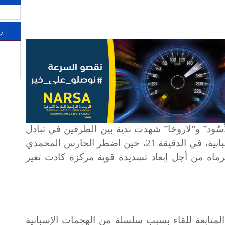
ر
لأسُود” و”لاروخا” شهدت ندية بين الطرفين في تبادل
الهجمات، لكن أبرز فرصة كانت إسبانية، في الدقيقة 21، حين اضطر الحارس المحمدي
لمرماه من أجل إبعاد تسديدة قوية مركزة كادت تغير
متابعة للقاء بسبب سلسلة من الهجمات الإسبانية