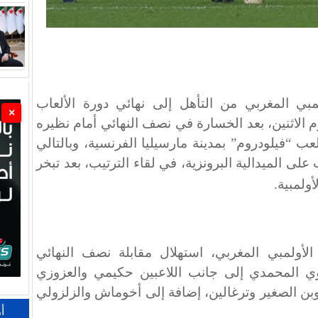
بي المغربي من التأهل إلى نهائي دورة الألعاب
×
 2024″، مساء اليوم الاثنين، بعد الخسارة في نصف النهائي أمام نظيره
على أرضية ملعب “فيلودروم” بمدينة مارسيليا الفرنسية، وبالتالي
لى الميدالية البرونزية، في لقاء الترتيب، بعد تبخر
أولمبية
.
لأولمبي المغربي، استهلال مقابلة نصف النهائي
ي المحمدي إلى جانب اللاعبين حكيمي والعزوزي
بن الصغير وترغالين، إضافة إلى أخوماش والزلزولي
أ