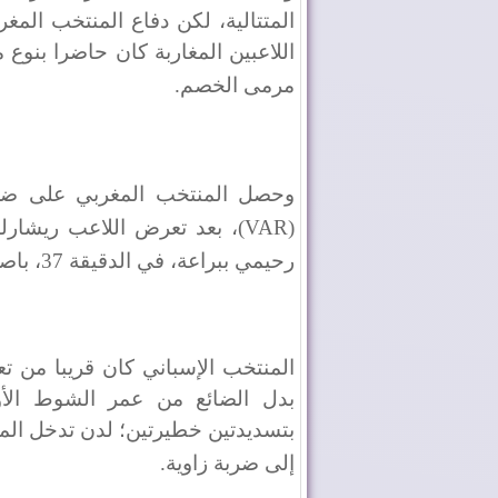
المتتالية، لكن دفاع المنتخب المغ
اللاعبين المغاربة كان حاضرا بنو
مرمى الخصم
.
وحصل المنتخب المغربي على ضربة
(VAR)
، بعد تعرض اللاعب ريشارل
رحيمي ببراعة، في الدقيقة 37، باصما على التفوق لصالح “الأسود” بحصة 1-0
المنتخب الإسباني كان قريبا من ت
بدل الضائع من عمر الشوط الأو
بتسديدتين خطيرتين؛ لدن تدخل المدا
إلى ضربة زاوية
.