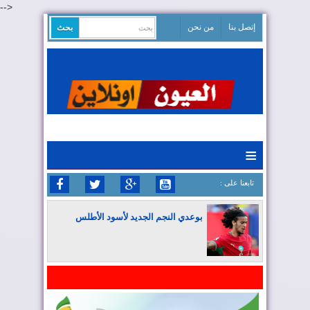
-->
إتصل بنا
من نحن
≡
: تابعنا على
بوعدي النجم الجديد لأسود الأطلس
المغرب يواصل كتابة التاريخ في المونديال