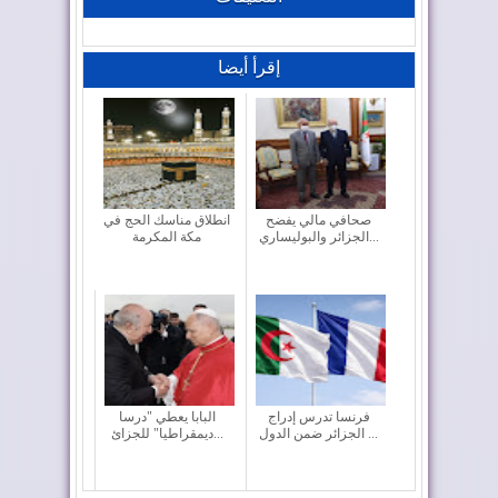
إقرأ أيضا
صحافي مالي يفضح
انطلاق مناسك الحج في
الجزائر والبوليساري...
مكة المكرمة
فرنسا تدرس إدراج
البابا يعطي "درسا
الجزائر ضمن الدول ...
ديمقراطيا" للجزائ...