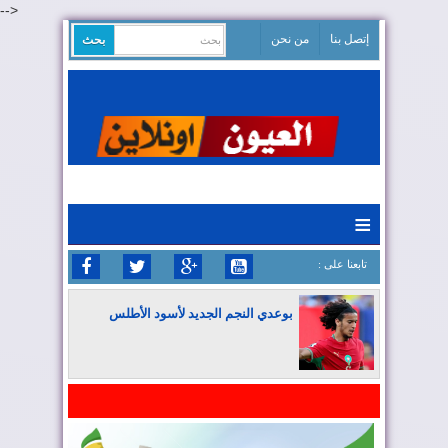
-->
إتصل بنا
من نحن
≡
: تابعنا على
بوعدي النجم الجديد لأسود الأطلس
المغرب يواصل كتابة التاريخ في المونديال