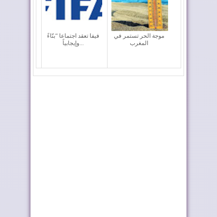
موجة الحر تستمر في
فيفا تعقد اجتماعا “بنّاءً
المغرب
وإيجابياً...
المغرب يعزز أسطوله
ملك إسبانيا يهنئ جلالة
الجوي لمكافحة حر...
الملك بمناسب...
أحداث سبتة ومليلية ..
تختار أوطو هول موزعًا
وزارة الداخلي...
حصريًا لعلام...