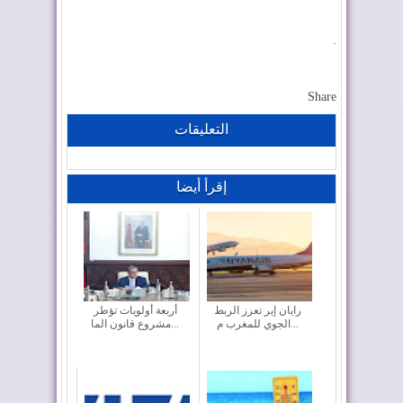
.
Share
التعليقات
إقرأ أيضا
رايان إير تعزز الربط
أربعة أولويات تؤطر
الجوي للمغرب م...
مشروع قانون الما...