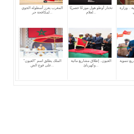
 .. وزارة
تختار أوطو هول موزعًا حصريًا
المغرب يعزز أسطوله الجوي
لعلام...
لمكافحة حر...
ع تنموية
العيون.. إطلاق مشاريع مائية
الملك يطلق اسم "العيون"
وكهربائ...
على فوج الض...