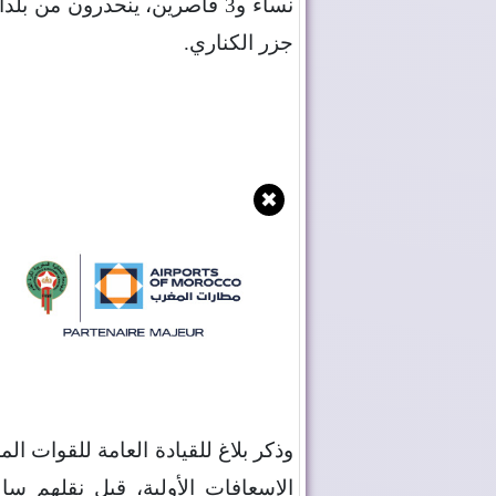
نساء و3 قاصرين، ينحدرون من 
جزر الكناري
.
✖
وذكر بلاغ للقيادة العامة للقوات ال
الإسعافات الأولية، قبل نقلهم سا