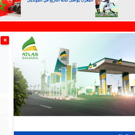
المغرب يواصل كتابة التاريخ في المونديال
الجزائر تستسلم لفرنسا
✕