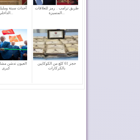
طريق ترامب .. رمز للعلاقات
أحداث سبتة ومليلية
المتميزة...
الداخلي...
حجز 61 كلغ من الكوكايين
العيون تدشن مشاري
بالكركارات
كبرى