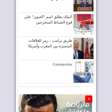
الملك يطلق اسم "العيون" على
فوج الضباط المتخرجين
طريق ترامب .. رمز للعلاقات
المتميزة بين المغرب وأمريكا
Coronavirus
×