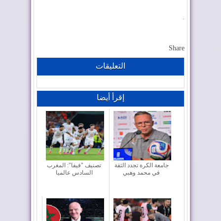
.
Share
التعليقات
إقرأ أيضا
جامعة الكرة تجدد الثقة
تصنيف "فيفا": المغرب
في محمد وهبي
السادس عالميا