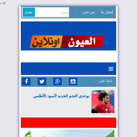
-->
إتصل بنا
من نحن
≡
: تابعنا على
بوعدي النجم الجديد لأسود الأطلس
المغرب يواصل كتابة التاريخ في المونديال