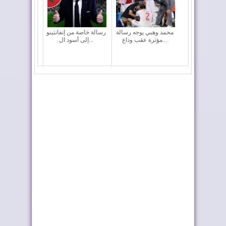
محمد وهبي يوجه رسالة
رسالة خاصة من إنفانتينو
مؤثرة عقب وداع...
إلى أسود ال...
المغرب يغادر "كأس
وسائل إعلام: المغرب
العالم 2026" بالخ...
قوة كروية راسخة
الأسود في ربع نهائي
المغرب الفاسي يتوج
المونديال
بطلا للدوري الاح...