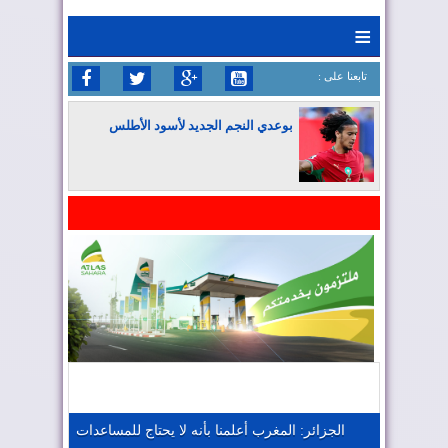
≡
: تابعنا على
بوعدي النجم الجديد لأسود الأطلس
المغرب يواصل كتابة التاريخ في المونديال
المغرب يعزز موقعه في صناعة الطيران
المغرب يجذب كبار المستثمرين
الجزائر: المغرب أعلمنا بأنه لا يحتاج للمساعدات