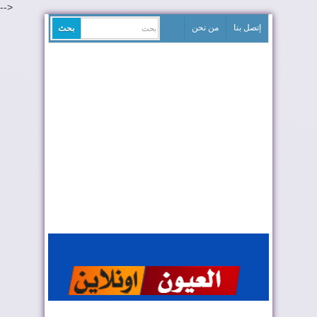
-->
إتصل بنا
من نحن