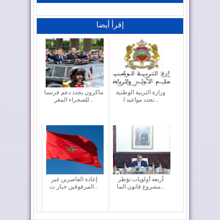
إقرأ أيضا
وزارة التربية الوطنية
ماكرون يجدد دعم فرنسا
تحدد مواعيد ا...
للصحراء المغر...
أربعة أولويات تؤطر
إعادة القاصرين غير
مشروع قانون الما...
المرفوقين خيار ث...