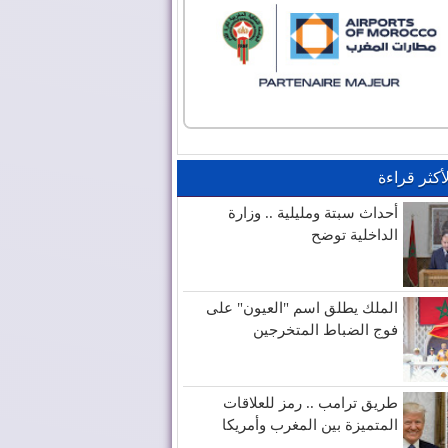
لأكثر قراءة
أحداث سبتة ومليلية .. وزارة
الداخلية توضح
الملك يطلق اسم "العيون" على
فوج الضباط المتخرجين
طريق ترامب .. رمز للعلاقات
المتميزة بين المغرب وأمريكا