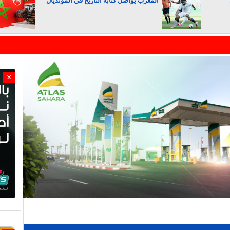
المغرب يواصل كتابة التاريخ في المونديال
الجزائر تستسلم لفرنسا
×