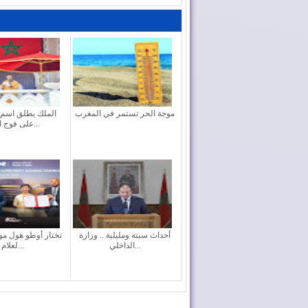
موجة الحر تستمر في المغرب
الملك يطلق اسم 
على فوج الض...
أحداث سبتة ومليلية .. وزارة
تختار أوطو هول موز
الداخلي...
لعلام...