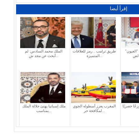
إقرأ أيضا
"العيون"
طريق ترامب .. رمز للعلاقات
الملك محمد السادس: لم
المتميزة...
أبحث عن مجد ش...
عًا حصريًا
المغرب يعزز أسطوله الجوي
ملك إسبانيا يهنئ جلالة الملك
لمكافحة حر...
بمناسب...