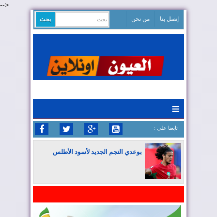
-->
إتصل بنا
من نحن
≡
: تابعنا على
بوعدي النجم الجديد لأسود الأطلس
المغرب يواصل كتابة التاريخ في المونديال