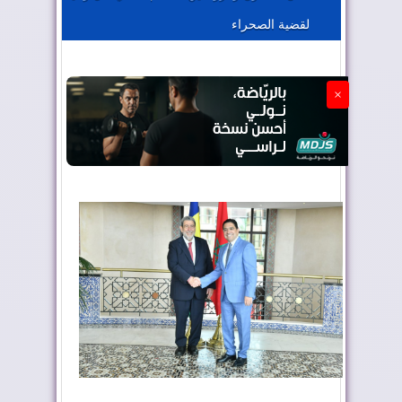
لقضية الصحراء
الجزائر تستسلم لفرنسا
×