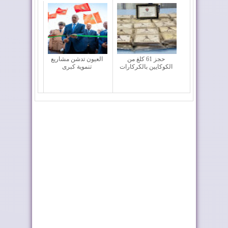
حجز 61 كلغ من
العيون تدشن مشاريع
الكوكايين بالكركارات
تنموية كبرى
بلغاريا تجدد دعمها
السفير الأمريكي لدى
لمبادرة الحكم ال...
المغرب يحل بمدي...