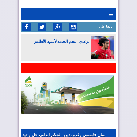
≡
: تابعنا على
بوعدي النجم الجديد لأسود الأطلس
المغرب يواصل كتابة التاريخ في المونديال
المغرب يعزز موقعه في صناعة الطيران
المغرب يجذب كبار المستثمرين
سان فانسون وغرونادين: الحكم الذاتي حل وحيد