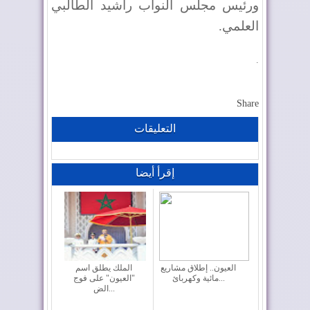
ورئيس مجلس النواب راشيد الطالبي
العلمي
.
.
Share
التعليقات
إقرأ أيضا
العيون.. إطلاق مشاريع
الملك يطلق اسم
مائية وكهربائ...
"العيون" على فوج
الض...