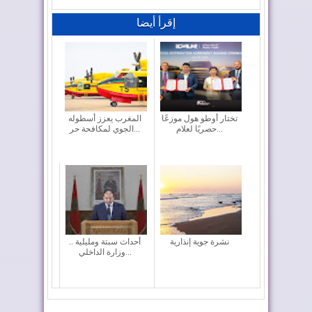
إقرأ أيضا
تختار أوطو هول موزعًا
المغرب يعزز أسطوله
حصريًا لعلام...
الجوي لمكافحة حر...
نشرة جوية إنذارية
أحداث سبتة ومليلية ..
وزارة الداخلي...