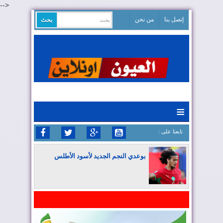
-->
إتصل بنا
من نحن
≡
: تابعنا على
بوعدي النجم الجديد لأسود الأطلس
المغرب يواصل كتابة التاريخ في المونديال