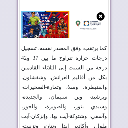
✖
كما يرتقب، وفق المصدر نفسه، تسجيل
درجات حرارة تتراوح ما بين 37 و42
درجة من السبت إلى الثلاثاء القادمين
بكل من أقاليم العرائش، وشفشاون،
والقنيطرة، وسلا، وتمارة-الصخيرات،
وبرشيد، وبن سليمان، والجديدة،
وسيدي بنور، والصويرة، والحوز،
وآسفي، وشتوكة-آيت بها، وإنزكان-آيت
ملول، وأكادير إيدا وتنان، وتزنيت،