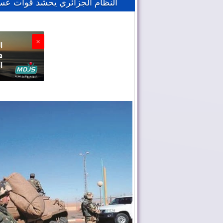
النظام الجزائري يحشد قوات عسك
×