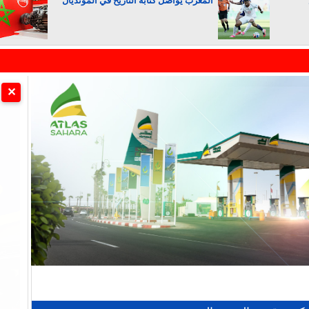
المغرب يواصل كتابة التاريخ في المونديال
الجزائر تستسلم لفرنسا
✕