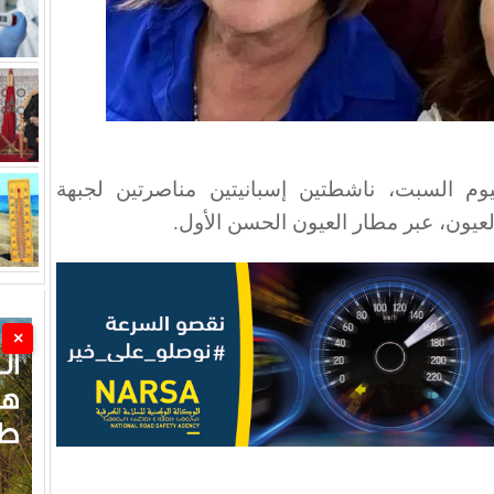
وم السبت، ناشطتين إسبانيتين مناصرتين لجبهة
العيون، عبر مطار العيون الحسن الأول
.
×