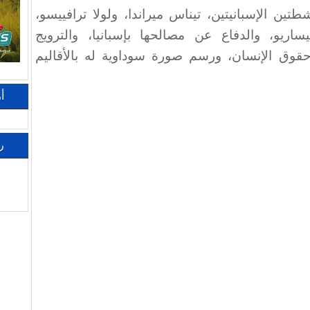
ين الإسبانيتين، تيناس ميراندا، ولولا ترافييسو،
ساريو، والدفاع عن مصالحها بإسبانيا، والترويج
قوق الإنسان، ورسم صورة سوداوية له بالأقاليم
أ
ر