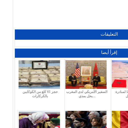
التعليقات
إقرأ أيضا
ا لمبادرة
السفير الأمريكي لدى المغرب
حجز 61 كلغ من الكوكايين
يحل بمدي...
بالكركارات