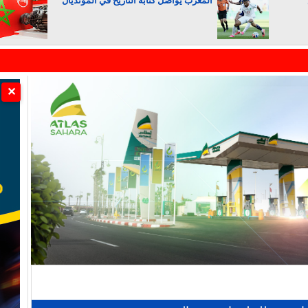
المغرب يواصل كتابة التاريخ في المونديال
الجزائر تستسلم لفرنسا
✕