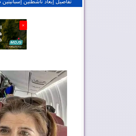
تفاصيل إبعاد ناشطتين إسبانيتين د
×