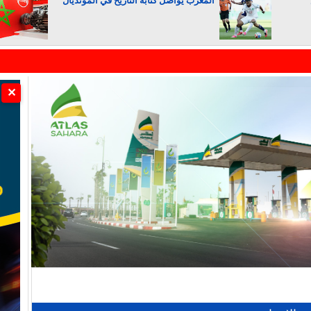
المغرب يواصل كتابة التاريخ في المونديال
الجزائر تستسلم لفرنسا
✕