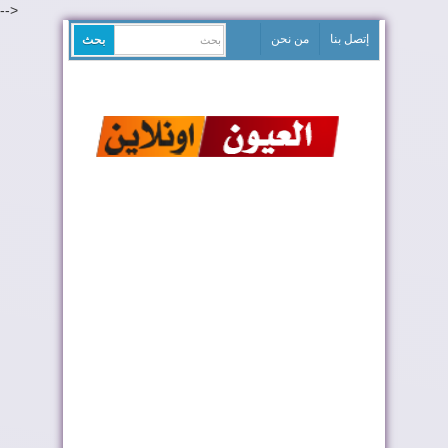
-->
إتصل بنا
من نحن