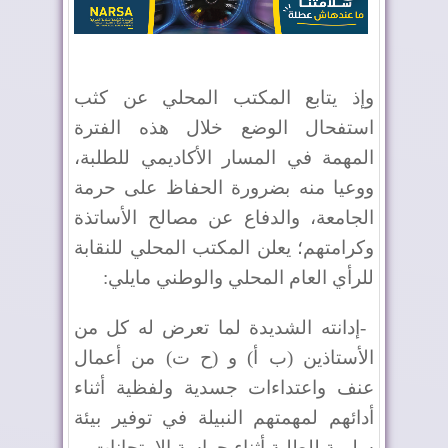
وإذ يتابع المكتب المحلي عن كثب
استفحال الوضع خلال هذه الفترة
المهمة في المسار الأكاديمي للطلبة،
ووعيا منه بضرورة الحفاظ على حرمة
الجامعة، والدفاع عن مصالح الأساتذة
وكرامتهم؛ يعلن المكتب المحلي للنقابة
للرأي العام المحلي والوطني مايلي
:
-
إدانته الشديدة لما تعرض له كل من
الأستاذين (ب أ) و (ح ت) من أعمال
عنف واعتداءات جسدية ولفظية أثناء
أدائهم لمهمتهم النبيلة في توفير بيئة
سليمة للطلبة أثناء حراسة الامتحانات
.