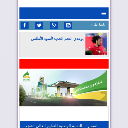
≡
: تابعنا على
بوعدي النجم الجديد لأسود الأطلس
المغرب يواصل كتابة التاريخ في المونديال
المغرب يعزز موقعه في صناعة الطيران
المغرب يجذب كبار المستثمرين
السمارة.. النقابة الوطنية للتعليم العالي تشجب