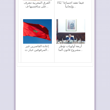
فيفا تعقد اجتماعا “بنّاءً
الفرق المغربية تتعرف
وإيجابياً...
على منافسيها ف...
أربعة أولويات تؤطر
إعادة القاصرين غير
مشروع قانون الما...
المرفوقين خيار ث...
موجة الحر تستمر في
رايان إير تعزز الربط
المغرب
الجوي للمغرب م...