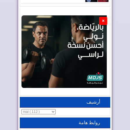
×
أرشيف
روابط هامة