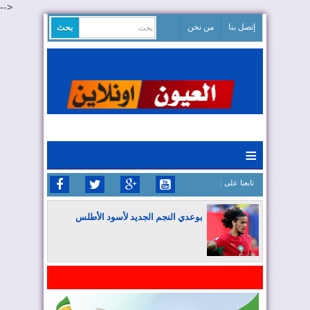
-->
إتصل بنا
من نحن
≡
: تابعنا على
بوعدي النجم الجديد لأسود الأطلس
المغرب يواصل كتابة التاريخ في المونديال