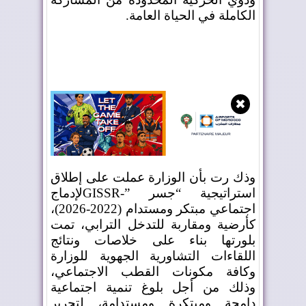
الكاملة في الحياة العامة
.
✖
وذك رت بأن الوزارة عملت على إطلاق
استراتيجية “جسر
GISSR-”
لإدماج
اجتماعي مبتكر ومستدام (2022-2026)،
كأرضية ومقاربة للتدخل الترابي، تمت
بلورتها بناء على خلاصات ونتائج
اللقاءات التشاورية الجهوية للوزارة
وكافة مكونات القطب الاجتماعي،
وذلك من أجل بلوغ تنمية اجتماعية
دامجة ومبتكرة ومستدامة، لتحرير