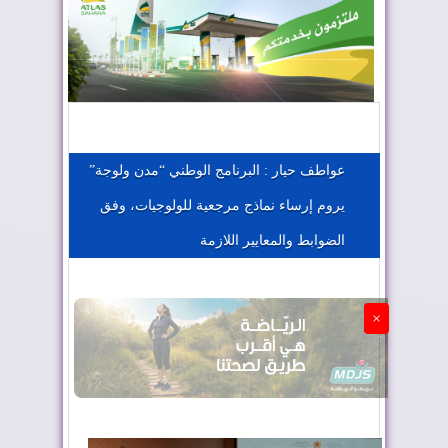
المغرب يعزز موقعه في صناعة الطيران
المغرب يجذب كبار المستثمرين
عواطف حيار : البرنامج الوطني “مدن ولوجة”
يروم إرساء نماذج مرجعية للولوجيات، وفق
الجزائر تستسلم لفرنسا
الضوابط والمعايير اللازمة
×